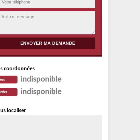
s coordonnées
indisponible
reau
indisponible
ntier
us localiser