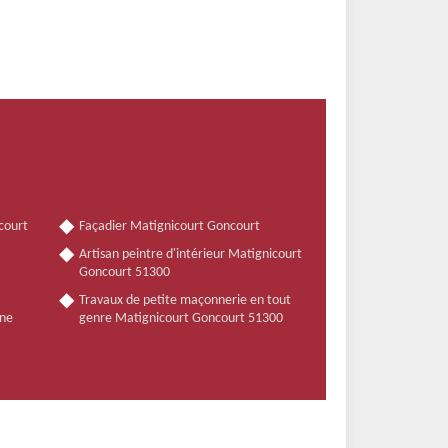
court
Façadier Matignicourt Goncourt
Artisan peintre d'intérieur Matignicourt
Goncourt 51300
Travaux de petite maçonnerie en tout
nne
genre Matignicourt Goncourt 51300