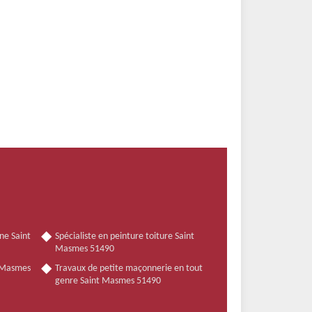
ne Saint
Spécialiste en peinture toiture Saint
Masmes 51490
t Masmes
Travaux de petite maçonnerie en tout
genre Saint Masmes 51490