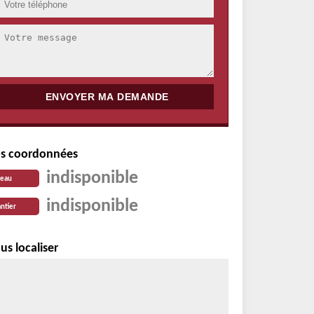
s coordonnées
indisponible
reau
indisponible
ntier
us localiser