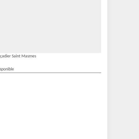
çadier Saint Masmes
isponible