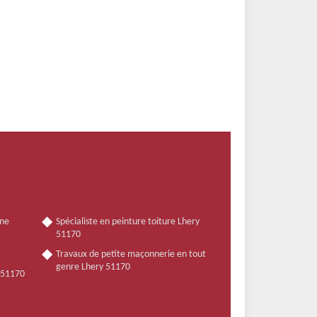
nne
Spécialiste en peinture toiture Lhery
51170
Travaux de petite maçonnerie en tout
genre Lhery 51170
y 51170