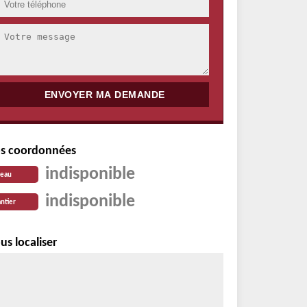
s coordonnées
indisponible
reau
indisponible
ntier
us localiser