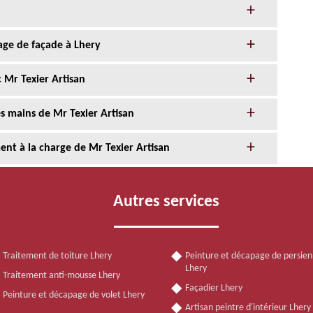
age de façade à Lhery
 Mr Texier Artisan
s mains de Mr Texier Artisan
nt à la charge de Mr Texier Artisan
Autres services
Traitement de toiture Lhery
Peinture et décapage de persie
Lhery
Traitement anti-mousse Lhery
Façadier Lhery
Peinture et décapage de volet Lhery
Artisan peintre d'intérieur Lher