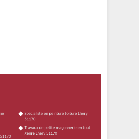
nne
Spécialiste en peinture toiture Lhery
51170
Travaux de petite maçonnerie en tout
genre Lhery 51170
y 51170