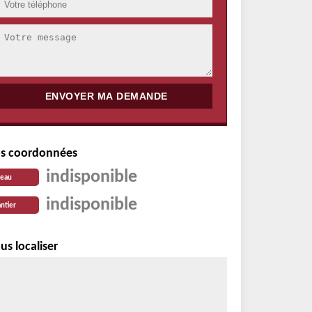
s coordonnées
indisponible
reau
indisponible
ntier
us localiser