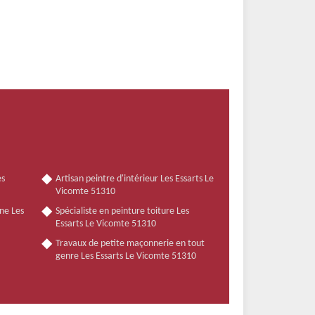
es
Artisan peintre d'intérieur Les Essarts Le
Vicomte 51310
ne Les
Spécialiste en peinture toiture Les
Essarts Le Vicomte 51310
Travaux de petite maçonnerie en tout
genre Les Essarts Le Vicomte 51310