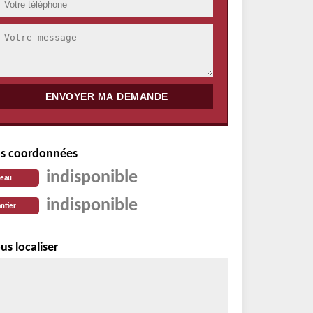
s coordonnées
indisponible
reau
indisponible
ntier
us localiser