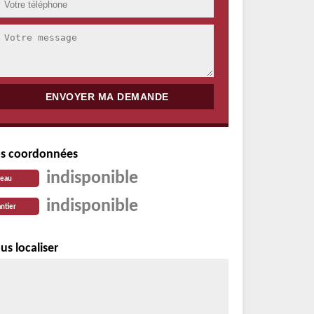
s coordonnées
indisponible
reau
indisponible
ntier
us localiser