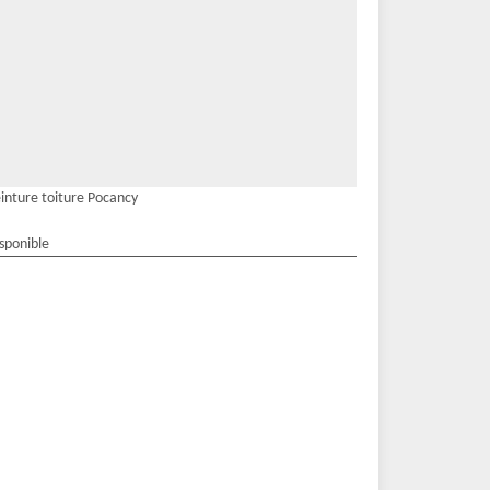
inture toiture Pocancy
isponible