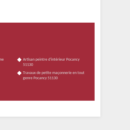
nne
Artisan peintre d'intérieur Pocancy
51130
Travaux de petite maçonnerie en tout
genre Pocancy 51130