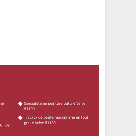
nne
Spécialiste en peinture toiture Velye
51130
Travaux de petite maçonnerie en tout
genre Velye 51130
e 51130