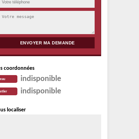
s coordonnées
indisponible
reau
indisponible
ntier
us localiser