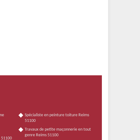
nne
Spécialiste en peinture toiture Reims
51100
Travaux de petite maçonnerie en tout
genre Reims 51100
s 51100