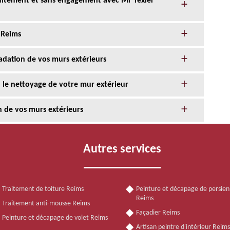
tuitement et sans engagement avec Mr Texier
 Reims
adation de vos murs extérieurs
n le nettoyage de votre mur extérieur
n de vos murs extérieurs
Autres services
Traitement de toiture Reims
Peinture et décapage de persie
Reims
Traitement anti-mousse Reims
Façadier Reims
Peinture et décapage de volet Reims
Artisan peintre d'intérieur Reim