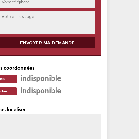
s coordonnées
indisponible
reau
indisponible
ntier
us localiser