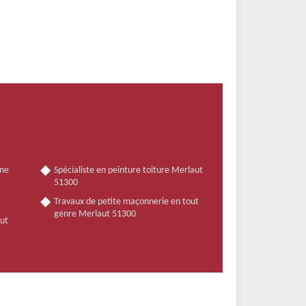
nne
Spécialiste en peinture toiture Merlaut
51300
Travaux de petite maçonnerie en tout
genre Merlaut 51300
aut