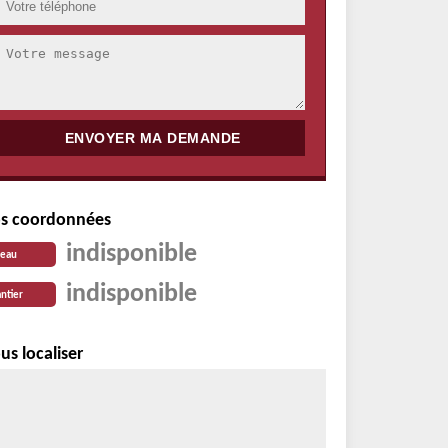
s coordonnées
indisponible
reau
indisponible
ntier
us localiser