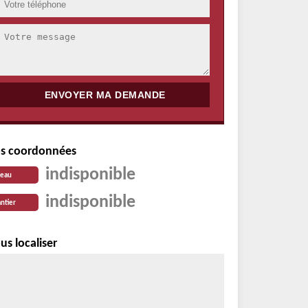
s coordonnées
indisponible
reau
indisponible
ntier
us localiser