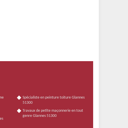
nne
Spécialiste en peinture toiture Glannes
51300
Travaux de petite maçonnerie en tout
genre Glannes 51300
es