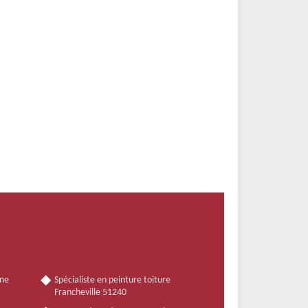
nne
Spécialiste en peinture toiture
Francheville 51240