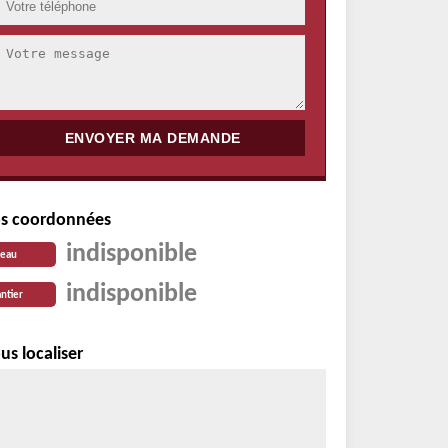
s coordonnées
indisponible
reau
indisponible
ntier
us localiser