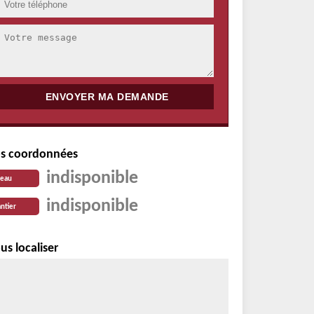
s coordonnées
indisponible
reau
indisponible
ntier
us localiser