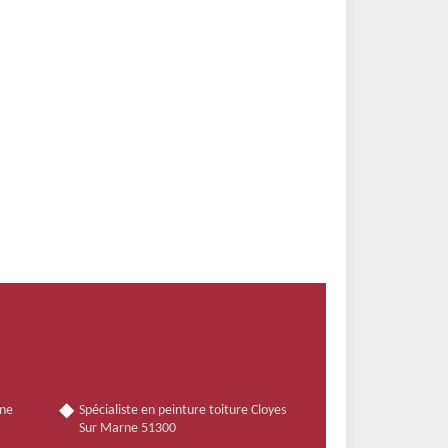
nne
Spécialiste en peinture toiture Cloyes
Sur Marne 51300