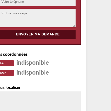
s coordonnées
indisponible
reau
indisponible
ntier
us localiser