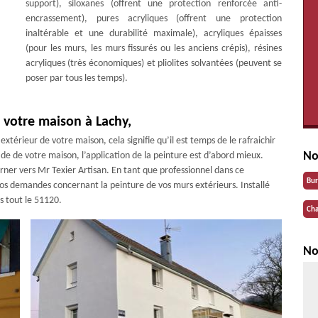
support), siloxanes (offrent une protection renforcée anti-
encrassement), pures acryliques (offrent une protection
inaltérable et une durabilité maximale), acryliques épaisses
(pour les murs, les murs fissurés ou les anciens crépis), résines
acryliques (très économiques) et pliolites solvantées (peuvent se
poser par tous les temps).
e votre maison à Lachy,
extérieur de votre maison, cela signifie qu’il est temps de le rafraichir
No
de de votre maison, l’application de la peinture est d’abord mieux.
urner vers Mr Texier Artisan. En tant que professionnel dans ce
Bu
os demandes concernant la peinture de vos murs extérieurs. Installé
ns tout le 51120.
Cha
No