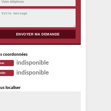
s coordonnées
indisponible
reau
indisponible
ntier
us localiser