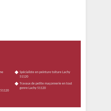
nne
Spécialiste en peinture toiture Lachy
51120
Travaux de petite maçonnerie en tout
genre Lachy 51120
y 51120