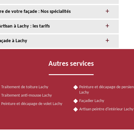
re de votre façade : Nos spécialités
tisan à Lachy : les tarifs
açade à Lachy
Autres services
Traitement de toiture Lachy
Peinture et décapage de persie
Lachy
Traitement anti-mousse Lachy
Façadier Lachy
Peinture et décapage de volet Lachy
Artisan peintre d'intérieur Lach