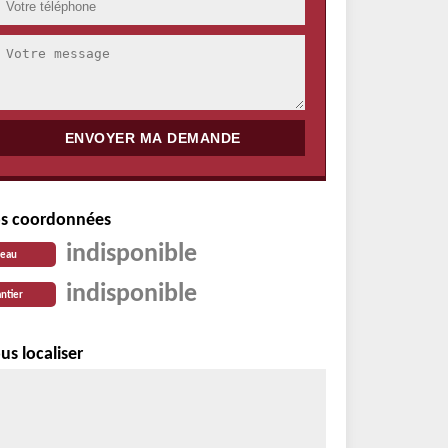
s coordonnées
indisponible
reau
indisponible
ntier
us localiser