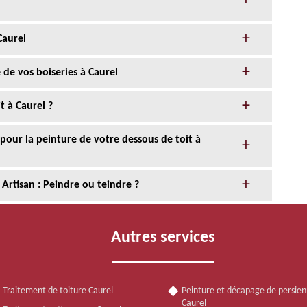
Caurel
 de vos boiseries à Caurel
 à Caurel ?
 pour la peinture de votre dessous de toit à
 Artisan : Peindre ou teindre ?
Autres services
Traitement de toiture Caurel
Peinture et décapage de persie
Caurel