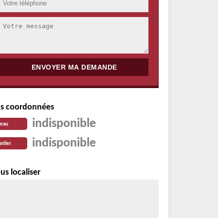
s coordonnées
indisponible
reau
indisponible
ntier
us localiser