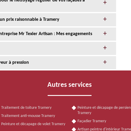
 pour le nettoyage régulier de vos façades à
 un prix raisonnable à Tramery
entreprise Mr Texier Artisan : Mes engagements
yeur à pression
Autres services
Traitement de toiture Tramery
Peinture et décapage de persie
Tramery
Traitement anti-mousse Tramery
Façadier Tramery
Peinture et décapage de volet Tramery
Artisan peintre d'intérieur Tram