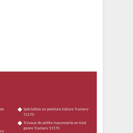
nne
Spécialiste en peinture toiture Tramery
51170
Travaux de petite maçonnerie en tout
genre Tramery 51170
ery