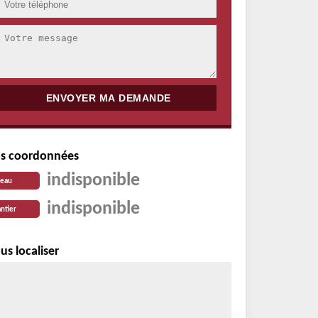
s coordonnées
indisponible
reau
indisponible
ntier
us localiser