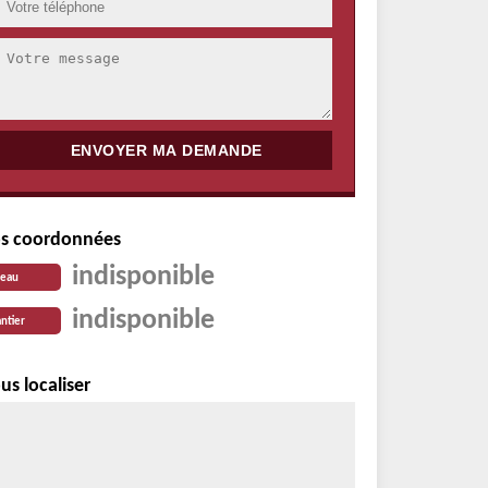
s coordonnées
indisponible
reau
indisponible
ntier
us localiser