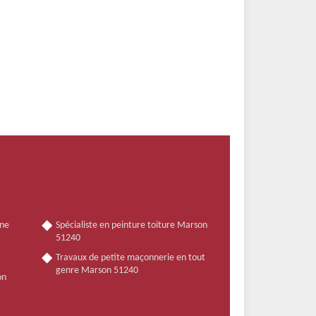
nne
Spécialiste en peinture toiture Marson
51240
Travaux de petite maçonnerie en tout
genre Marson 51240
on