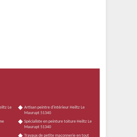
iltz Le
Artisan peintre d'intérieur Heiltz Le
Maurupt 51340
nne
Spécialiste en peinture toiture Heiltz Le
Maurupt 51340
Travaux de petite maçonnerie en tout