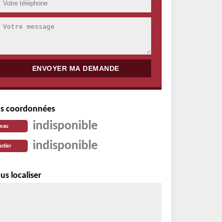
s coordonnées
indisponible
reau
indisponible
ntier
us localiser