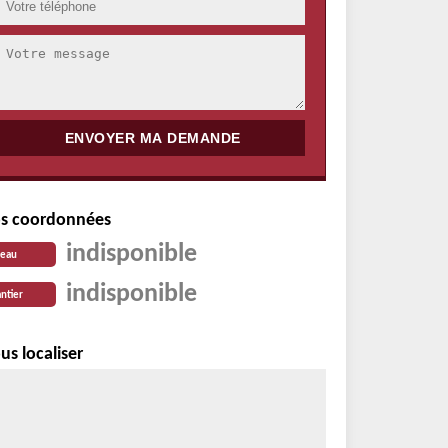
s coordonnées
indisponible
reau
indisponible
ntier
us localiser