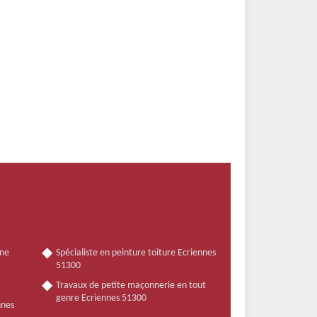
nne
Spécialiste en peinture toiture Ecriennes
51300
Travaux de petite maçonnerie en tout
genre Ecriennes 51300
nnes