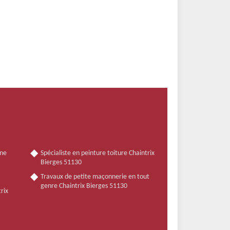
nne
Spécialiste en peinture toiture Chaintrix
Bierges 51130
Travaux de petite maçonnerie en tout
genre Chaintrix Bierges 51130
rix