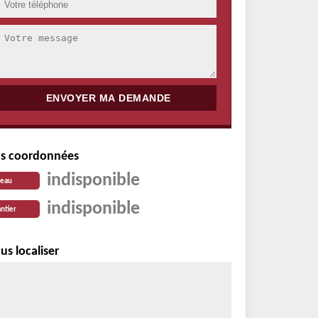
s coordonnées
indisponible
reau
indisponible
ntier
us localiser