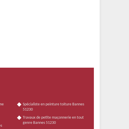
nne
Spécialiste en peinture toiture Bannes
51230
Travaux de petite maçonnerie en tout
genre Bannes 51230
es