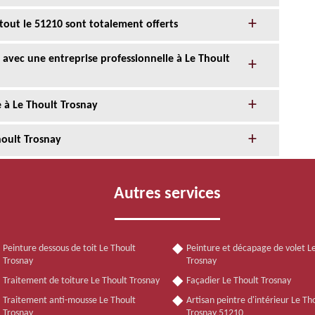
tout le 51210 sont totalement offerts
 avec une entreprise professionnelle à Le Thoult
e à Le Thoult Trosnay
hoult Trosnay
Autres services
Peinture dessous de toit Le Thoult
Peinture et décapage de volet L
Trosnay
Trosnay
Traitement de toiture Le Thoult Trosnay
Façadier Le Thoult Trosnay
Traitement anti-mousse Le Thoult
Artisan peintre d'intérieur Le Th
Trosnay
Trosnay 51210