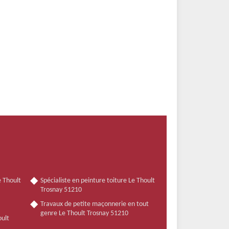
e Thoult
Spécialiste en peinture toiture Le Thoult
Trosnay 51210
Travaux de petite maçonnerie en tout
genre Le Thoult Trosnay 51210
oult