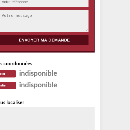
s coordonnées
indisponible
reau
indisponible
ntier
us localiser