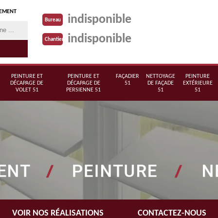
TEMENT
indisponible
Bureau
indisponible
Chantier
PEINTURE ET
PEINTURE ET
FAÇADIER
NETTOYAGE
PEINTURE
DÉCAPAGE DE
DÉCAPAGE DE
51
DE FAÇADE
EXTÉRIEURE
VOLET 51
PERSIENNE 51
51
51
VOIR NOS RÉALISATIONS
CONTACTEZ-NOUS