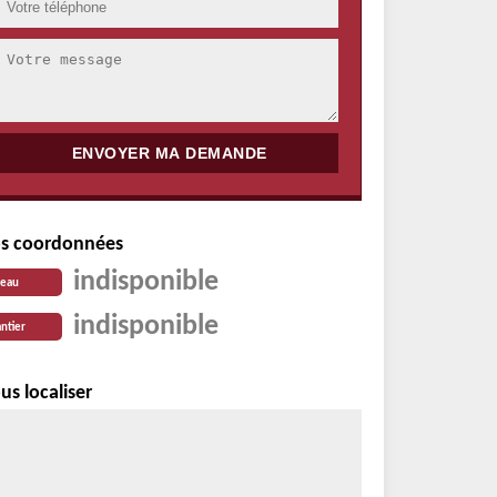
s coordonnées
indisponible
reau
indisponible
ntier
us localiser