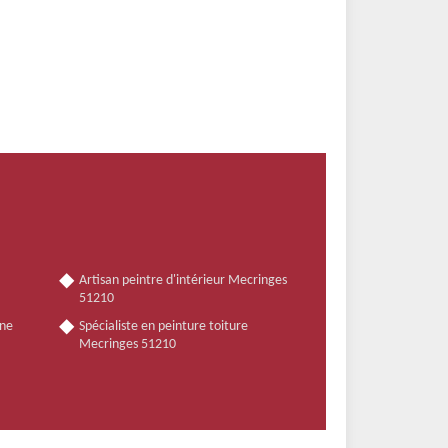
Artisan peintre d'intérieur Mecringes
51210
nne
Spécialiste en peinture toiture
Mecringes 51210