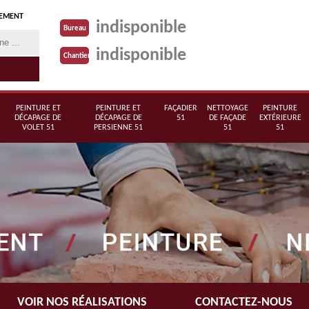
TEMENT
indisponible
Bureau
indisponible
Chantier
PEINTURE ET
PEINTURE ET
FAÇADIER
NETTOYAGE
PEINTURE
DÉCAPAGE DE
DÉCAPAGE DE
51
DE FAÇADE
EXTÉRIEURE
VOLET 51
PERSIENNE 51
51
51
VOIR NOS RÉALISATIONS
CONTACTEZ-NOUS