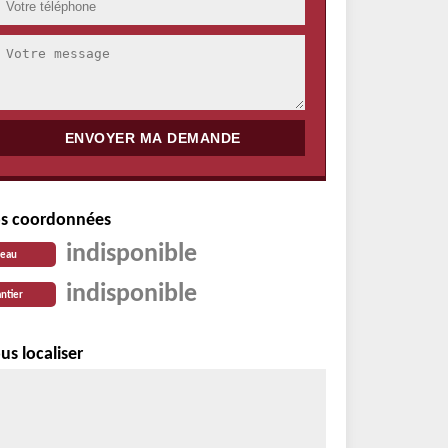
s coordonnées
indisponible
reau
indisponible
ntier
us localiser