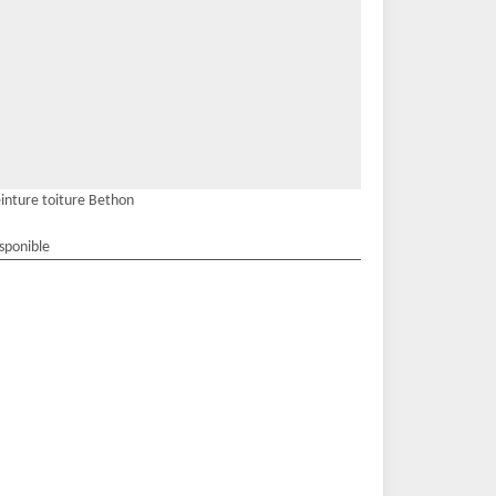
inture toiture Bethon
isponible