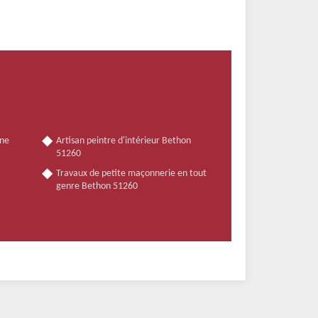
nne
Artisan peintre d'intérieur Bethon
51260
Travaux de petite maçonnerie en tout
genre Bethon 51260