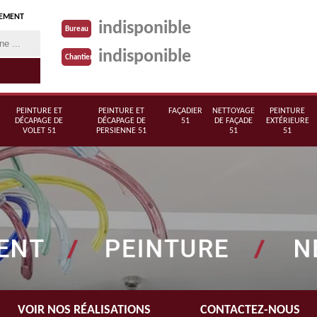
TEMENT
indisponible
Bureau
indisponible
Chantier
PEINTURE ET
PEINTURE ET
FAÇADIER
NETTOYAGE
PEINTURE
DÉCAPAGE DE
DÉCAPAGE DE
51
DE FAÇADE
EXTÉRIEURE
VOLET 51
PERSIENNE 51
51
51
VOIR NOS RÉALISATIONS
CONTACTEZ-NOUS