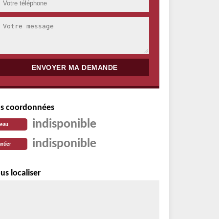
s coordonnées
indisponible
reau
indisponible
ntier
us localiser