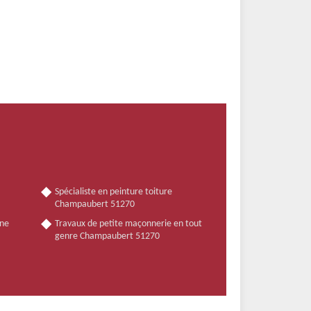
Spécialiste en peinture toiture
Champaubert 51270
nne
Travaux de petite maçonnerie en tout
genre Champaubert 51270