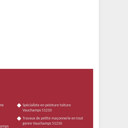
nne
Spécialiste en peinture toiture
Vauchamps 51210
Travaux de petite maçonnerie en tout
genre Vauchamps 51210
champs