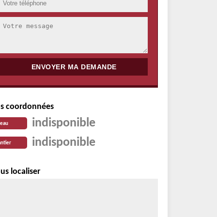
s coordonnées
indisponible
reau
indisponible
ntier
us localiser