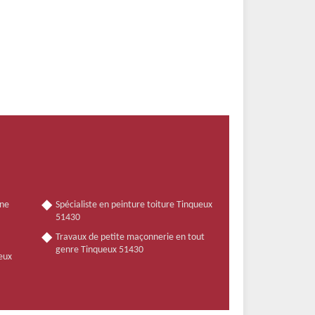
nne
Spécialiste en peinture toiture Tinqueux
51430
Travaux de petite maçonnerie en tout
genre Tinqueux 51430
ueux