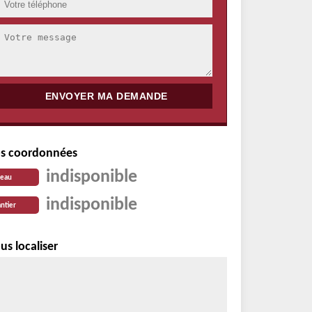
s coordonnées
indisponible
reau
indisponible
ntier
us localiser