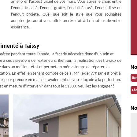
améliorer l’aspect visuel de vos murs. Vous aurez le choix entre
l’enduit taloché, l’enduit gratté, l’enduit écrasé, l’enduit lissé ou
l’enduit projeté. Quel que soit le style que vous souhaitez
adopter, je saurai vous offrir un résultat à la hauteur de votre
espérance.
rimenté à Taissy
météo pendant toute l’année, la façade nécessite donc d’un soin et
e à ces agressions de l’extérieurs. Bien sûr, la réalisation des travaux de
No
e dans un meilleur état et permet en même temps de réparer les
tation. En effet, en tenant compte de cela, Mr Texier Artisan est prêt à
Bu
ux pour prendre en main le ravalement de votre façade à la perfection.
 et en mesure d’intervenir dans tout le 51500. Veuillez les engager !
Cha
No