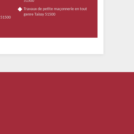
51500
Travaux de petite maçonnerie en tout
genre Taissy 51500
y 51500