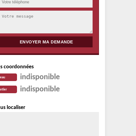
s coordonnées
indisponible
reau
indisponible
ntier
us localiser