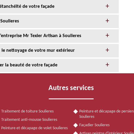
l’étanchéité de votre façade
Soulieres
l’entreprise Mr Texier Artisan à Soulieres
n le nettoyage de votre mur extérieur
er la beauté de votre façade
Autres services
Traitement de toiture Soulieres
Peinture et décapage de persie
Soulieres
Traitement anti-mousse Soulieres
Façadier Soulieres
Peinture et décapage de volet Soulieres
Artisan peintre d'intérieur Soulie