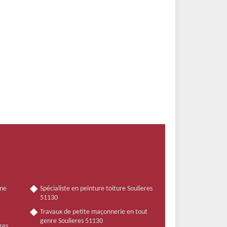
nne
Spécialiste en peinture toiture Soulieres
51130
Travaux de petite maçonnerie en tout
genre Soulieres 51130
res