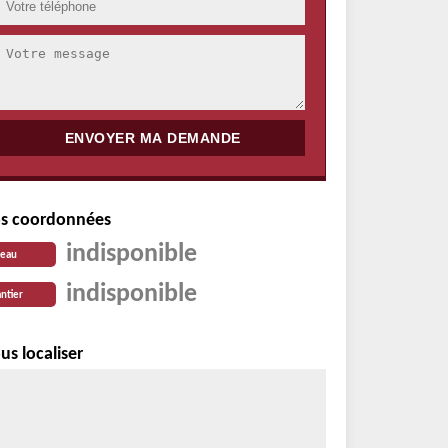
s coordonnées
indisponible
reau
indisponible
ntier
us localiser