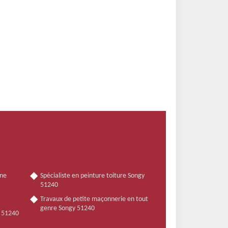
nne
Spécialiste en peinture toiture Songy
51240
Travaux de petite maçonnerie en tout
genre Songy 51240
y 51240