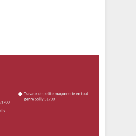
Travaux de petite maçonnerie en tout
genre Soilly 51700
 51700
illy