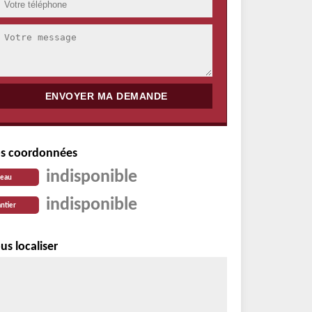
s coordonnées
indisponible
reau
indisponible
ntier
us localiser