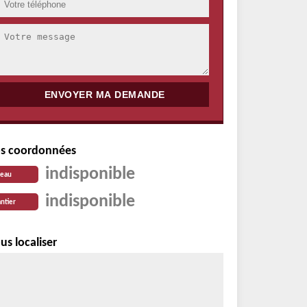
s coordonnées
indisponible
reau
indisponible
ntier
us localiser