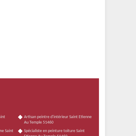
int
Artisan peintre d'intérieur Saint Etienne
Au Temple 51460
ne Saint
Spécialiste en peinture toiture Saint