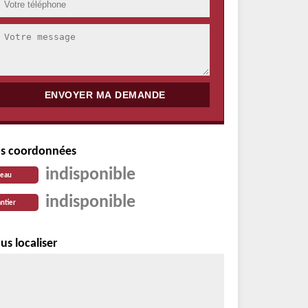
s coordonnées
indisponible
reau
indisponible
ntier
us localiser