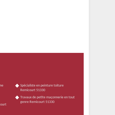
nne
Spécialiste en peinture toiture
Remicourt 51330
Travaux de petite maçonnerie en tout
genre Remicourt 51330
court