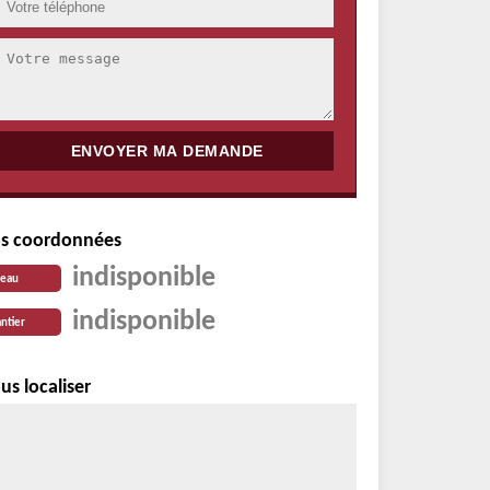
s coordonnées
indisponible
reau
indisponible
ntier
us localiser