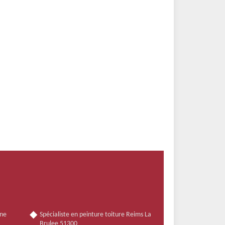
nne
Spécialiste en peinture toiture Reims La
Brulee 51300