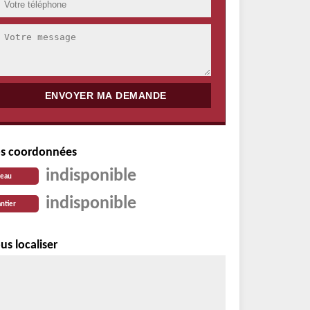
s coordonnées
indisponible
reau
indisponible
ntier
us localiser