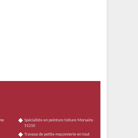
nne
Spécialiste en peinture toiture Morsains
51210
Travaux de petite maçonnerie en tout