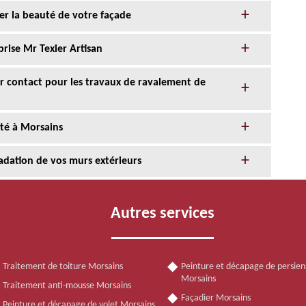
er la beauté de votre façade
prise Mr Texier Artisan
eur contact pour les travaux de ravalement de
nté à Morsains
adation de vos murs extérieurs
Autres services
Traitement de toiture Morsains
Peinture et décapage de persie
Morsains
Traitement anti-mousse Morsains
Façadier Morsains
Peinture et décapage de volet Morsains