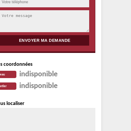
s coordonnées
indisponible
reau
indisponible
ntier
us localiser