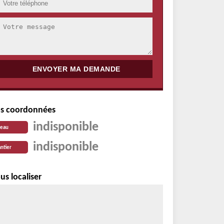
s coordonnées
indisponible
reau
indisponible
ntier
us localiser