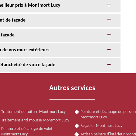
meilleur prix à Montmort Lucy
nt de façade
 façade
n de vos murs extérieurs
l’étanchéité de votre façade
Autres services
Traitement de toiture Montmort Lucy
Peinture et décapage de persie
Montmort Lucy
Traitement anti-mousse Montmort Lucy
Façadier Montmort Lucy
Peinture et décapage de volet
Montmort Lucy
Artisan peintre d'intérieur Mon