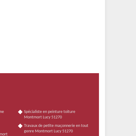
nne
Spécialiste en peinture toiture
Montmort Lucy 51270
Travaux de petite maçonnerie en tout
genre Montmort Lucy 51270
tmort