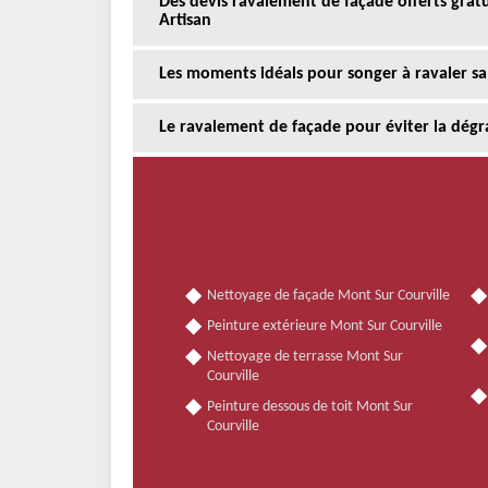
Des devis ravalement de façade offerts gra
Artisan
Les moments idéals pour songer à ravaler sa
Le ravalement de façade pour éviter la dégr
Nettoyage de façade Mont Sur Courville
Peinture extérieure Mont Sur Courville
Nettoyage de terrasse Mont Sur
Courville
Peinture dessous de toit Mont Sur
Courville