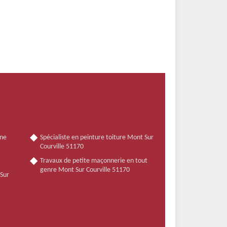
nne
Spécialiste en peinture toiture Mont Sur
Courville 51170
Travaux de petite maçonnerie en tout
genre Mont Sur Courville 51170
 Sur