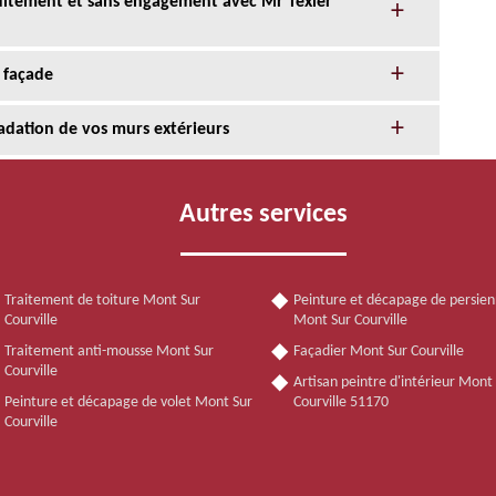
tuitement et sans engagement avec Mr Texier
 façade
adation de vos murs extérieurs
Autres services
Traitement de toiture Mont Sur
Peinture et décapage de persie
Courville
Mont Sur Courville
Traitement anti-mousse Mont Sur
Façadier Mont Sur Courville
Courville
Artisan peintre d'intérieur Mont
Peinture et décapage de volet Mont Sur
Courville 51170
Courville