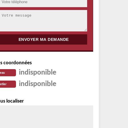
s coordonnées
indisponible
reau
indisponible
ntier
us localiser