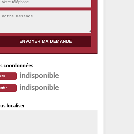
s coordonnées
indisponible
reau
indisponible
ntier
us localiser