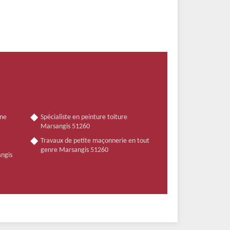
nne
Spécialiste en peinture toiture
Marsangis 51260
Travaux de petite maçonnerie en tout
genre Marsangis 51260
angis