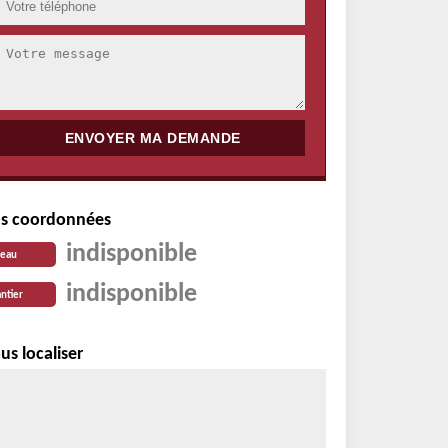
s coordonnées
indisponible
reau
indisponible
ntier
us localiser