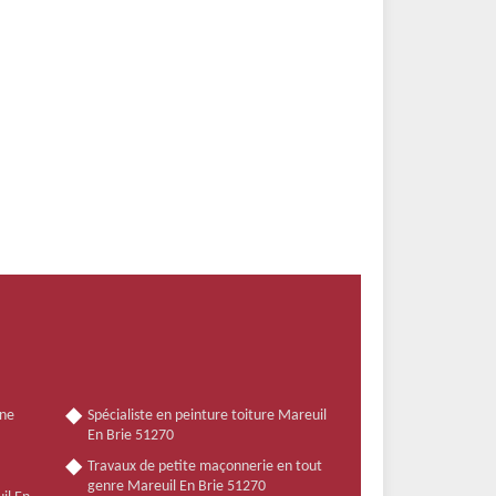
nne
Spécialiste en peinture toiture Mareuil
En Brie 51270
Travaux de petite maçonnerie en tout
genre Mareuil En Brie 51270