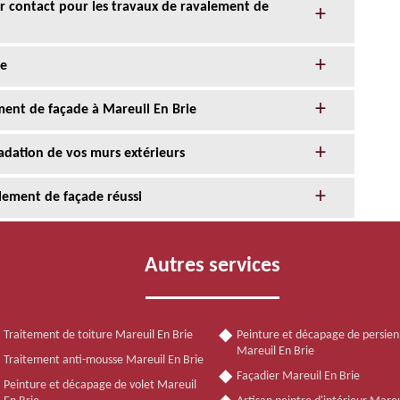
eur contact pour les travaux de ravalement de
de
ment de façade à Mareuil En Brie
adation de vos murs extérieurs
alement de façade réussi
Autres services
Traitement de toiture Mareuil En Brie
Peinture et décapage de persie
Mareuil En Brie
Traitement anti-mousse Mareuil En Brie
Façadier Mareuil En Brie
Peinture et décapage de volet Mareuil