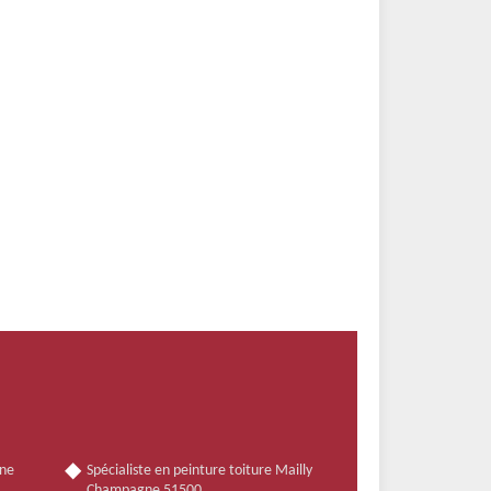
nne
Spécialiste en peinture toiture Mailly
Champagne 51500