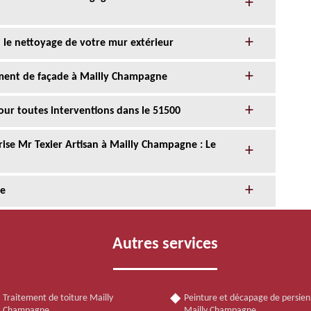
n le nettoyage de votre mur extérieur
ement de façade à Mailly Champagne
our toutes interventions dans le 51500
rise Mr Texier Artisan à Mailly Champagne : Le
de
Autres services
Traitement de toiture Mailly
Peinture et décapage de persie
Champagne
Mailly Champagne