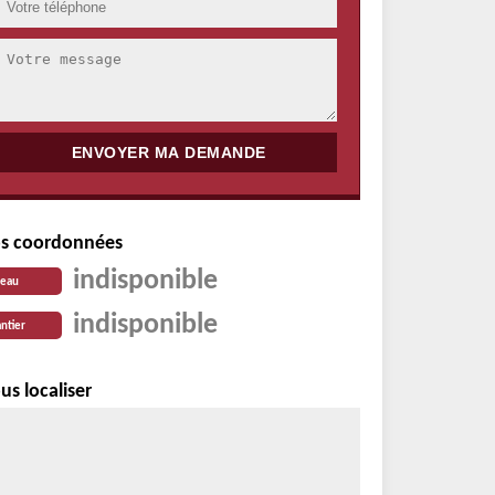
s coordonnées
indisponible
reau
indisponible
ntier
us localiser