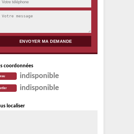
s coordonnées
indisponible
reau
indisponible
ntier
us localiser