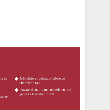
ne Le
Spécialiste en peinture toiture Le
Chatelier 51330
Travaux de petite maçonnerie en tout
genre Le Chatelier 51330
atelier