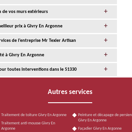
n de vos murs extérieurs
eilleur prix à Givry En Argonne
ices de l’entreprise Mr Texier Artisan
nté à Givry En Argonne
our toutes interventions dans le 51330
Autres services
Traitement de toiture Givry En Argonne
Peinture et décapage de persie
Givry En Argonne
Traitement anti-mousse Givry En
Argonne
Façadier Givry En Argonne