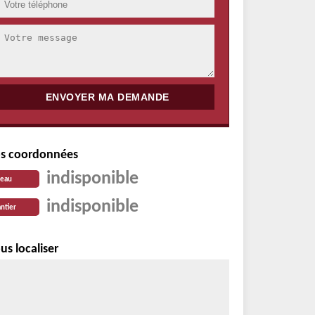
s coordonnées
indisponible
reau
indisponible
ntier
us localiser