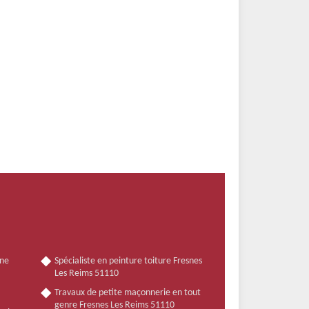
nne
Spécialiste en peinture toiture Fresnes
Les Reims 51110
Travaux de petite maçonnerie en tout
genre Fresnes Les Reims 51110