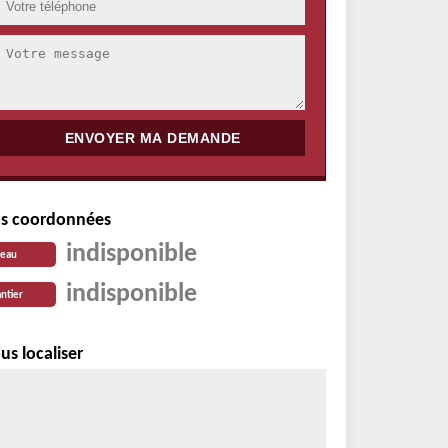
s coordonnées
indisponible
reau
indisponible
ntier
us localiser