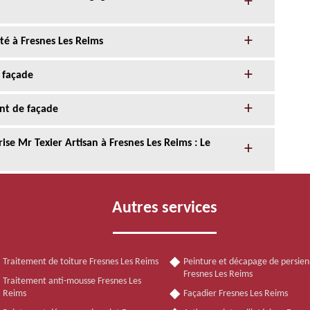
té à Fresnes Les Reims
 façade
nt de façade
ise Mr Texier Artisan à Fresnes Les Reims : Le
Autres services
Traitement de toiture Fresnes Les Reims
Peinture et décapage de persie
Fresnes Les Reims
Traitement anti-mousse Fresnes Les
Reims
Façadier Fresnes Les Reims