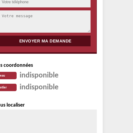
s coordonnées
indisponible
reau
indisponible
ntier
us localiser