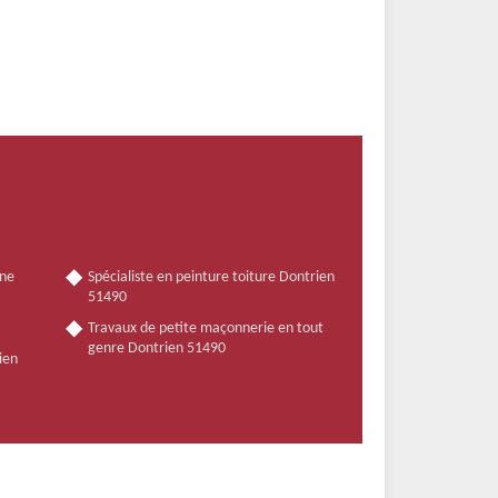
nne
Spécialiste en peinture toiture Dontrien
51490
Travaux de petite maçonnerie en tout
genre Dontrien 51490
ien