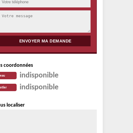
s coordonnées
indisponible
reau
indisponible
ntier
us localiser