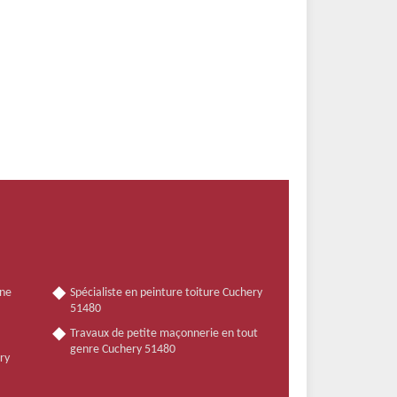
nne
Spécialiste en peinture toiture Cuchery
51480
Travaux de petite maçonnerie en tout
genre Cuchery 51480
ry