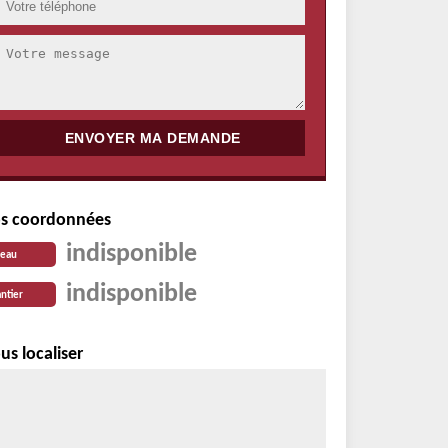
s coordonnées
indisponible
reau
indisponible
ntier
us localiser