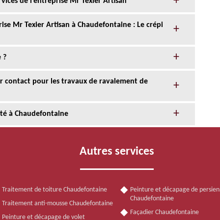
ices de l’entreprise Mr Texier Artisan
ise Mr Texier Artisan à Chaudefontaine : Le crépi
 ?
eur contact pour les travaux de ravalement de
nté à Chaudefontaine
Autres services
Traitement de toiture Chaudefontaine
Peinture et décapage de persie
Chaudefontaine
Traitement anti-mousse Chaudefontaine
Façadier Chaudefontaine
Peinture et décapage de volet