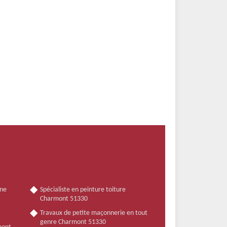
nne
Spécialiste en peinture toiture
Charmont 51330
Travaux de petite maçonnerie en tout
genre Charmont 51330