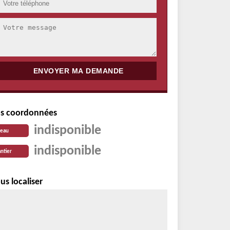
s coordonnées
indisponible
reau
indisponible
ntier
us localiser