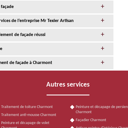
 façade
ices de l’entreprise Mr Texier Artisan
alement de façade réussi
de
ement de façade à Charmont
Autres services
Traitement de toiture Charmont
Peinture et décapage de persie
Charmont
Traitement anti-mousse Charmont
Façadier Charmont
Peinture et décapage de volet