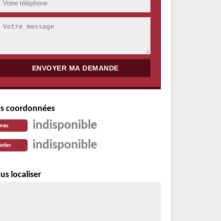
s coordonnées
indisponible
reau
indisponible
ntier
us localiser