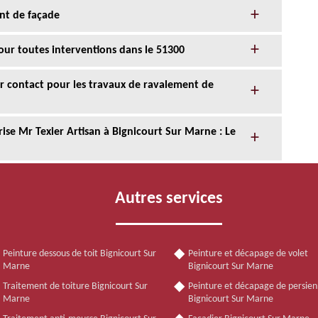
nt de façade
our toutes interventions dans le 51300
eur contact pour les travaux de ravalement de
ise Mr Texier Artisan à Bignicourt Sur Marne : Le
Autres services
Peinture dessous de toit Bignicourt Sur
Peinture et décapage de volet
Marne
Bignicourt Sur Marne
Traitement de toiture Bignicourt Sur
Peinture et décapage de persie
Marne
Bignicourt Sur Marne