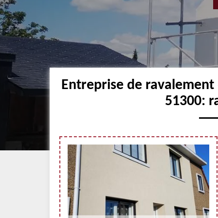
Entreprise de ravalement
51300: r